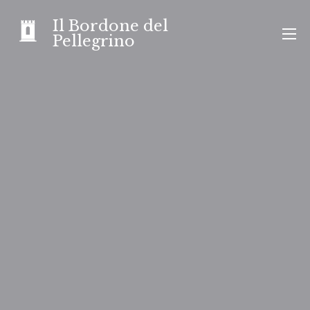
Skip
Il Bordone del
to
Pellegrino
content