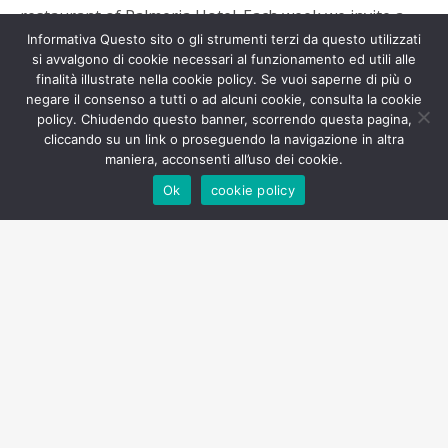
restaurant of Palmeria Hotel. Each week we invite a
Informativa Questo sito o gli strumenti terzi da questo utilizzati
new band to our resort and are pleased to have Jimmy
si avvalgono di cookie necessari al funzionamento ed utili alle
Curgyr’s jazz band as our constant musicians.
finalità illustrate nella cookie policy. Se vuoi saperne di più o
negare il consenso a tutti o ad alcuni cookie, consulta la cookie
policy. Chiudendo questo banner, scorrendo questa pagina,
You will definitely remember the sound of waves and
cliccando su un link o proseguendo la navigazione in altra
real live music concerts at the beach! All the
maniera, acconsenti all’uso dei cookie.
restaurant’s catering is at your disposal as well.
Ok
cookie policy
“LIVE
CONTINUE READING
MUSIC
CONCERTS
AT
PALMERIA”