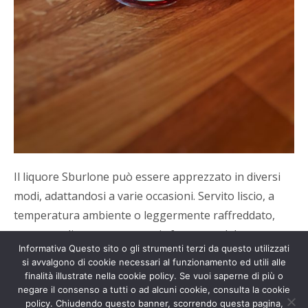
Il liquore Sburlone può essere apprezzato in diversi
modi, adattandosi a varie occasioni. Servito liscio, a
temperatura ambiente o leggermente raffreddato,
permette di assaporare ogni sfumatura del suo
Informativa Questo sito o gli strumenti terzi da questo utilizzati
complesso profilo aromatico.
si avvalgono di cookie necessari al funzionamento ed utili alle
finalità illustrate nella cookie policy. Se vuoi saperne di più o
Versato su ghiaccio, rivela una freschezza
negare il consenso a tutti o ad alcuni cookie, consulta la cookie
policy. Chiudendo questo banner, scorrendo questa pagina,