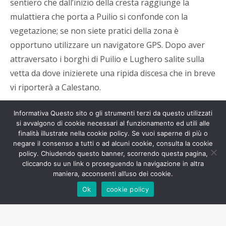
sentiero che dall’inizio della cresta raggiunge la
mulattiera che porta a Puilio si confonde con la
vegetazione; se non siete pratici della zona è
opportuno utilizzare un navigatore GPS. Dopo aver
attraversato i borghi di Puilio e Lughero salite sulla
vetta da dove inizierete una ripida discesa che in breve
vi riporterà a Calestano.
Informativa Questo sito o gli strumenti terzi da questo utilizzati
si avvalgono di cookie necessari al funzionamento ed utili alle
finalità illustrate nella cookie policy. Se vuoi saperne di più o
negare il consenso a tutti o ad alcuni cookie, consulta la cookie
policy. Chiudendo questo banner, scorrendo questa pagina,
cliccando su un link o proseguendo la navigazione in altra
maniera, acconsenti all’uso dei cookie.
Ok
cookie policy