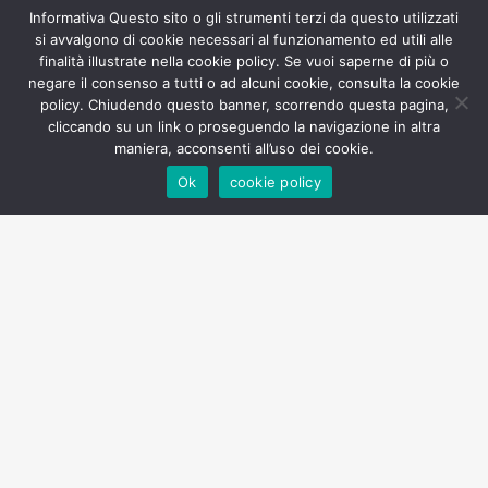
conferenze esplorano la storia, l’arte e le tradizioni
Informativa Questo sito o gli strumenti terzi da questo utilizzati
si avvalgono di cookie necessari al funzionamento ed utili alle
locali. Ogni evento è pensato per educare e ispirare,
finalità illustrate nella cookie policy. Se vuoi saperne di più o
creando un legame tra passato e presente.
negare il consenso a tutti o ad alcuni cookie, consulta la cookie
policy. Chiudendo questo banner, scorrendo questa pagina,
cliccando su un link o proseguendo la navigazione in altra
Sant Apollinare è il Patrono, oltre che di Casola, anche
maniera, acconsenti all’uso dei cookie.
di Ravenna e dell’intera Emilia-Romagna. La festa di
Ok
cookie policy
Sant’Apollinare si festeggia abitualmente la prima
domenica dopo il 23 luglio ed è occasione di grande
festa: da anni ormai dopo la Santa Messa si svolge un
evento presso il capetto sportivo del paese.
Di solito gli eventi sono a fine giugno, a fine luglio,
fine agosto e la stagione si conclude con la castagnata
ad ottobre.