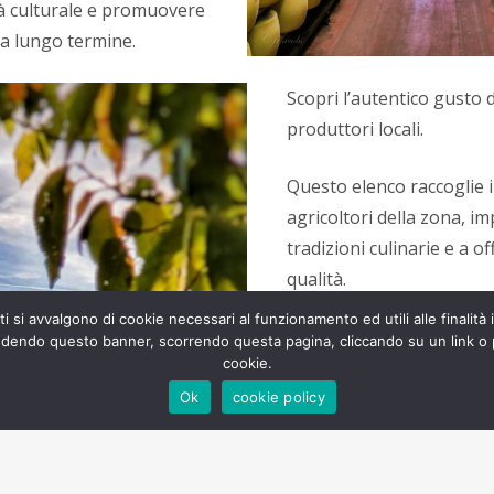
tà culturale e promuovere
 a lungo termine.
Scopri l’autentico gusto d
produttori locali.
Questo elenco raccoglie i 
agricoltori della zona, i
tradizioni culinarie e a of
qualità.
Dai formaggi prelibati ai 
i si avvalgono di cookie necessari al funzionamento ed utili alle finalità 
campo, ogni assaggio rac
iudendo questo banner, scorrendo questa pagina, cliccando su un link o 
cookie.
nostro territorio.
Ok
cookie policy
Sosteniamo l’economia lo
sostenibile, acquistando 
produttori. Un viaggio cul