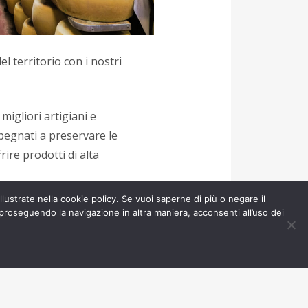
el territorio con i nostri
migliori artigiani e
mpegnati a preservare le
frire prodotti di alta
freschi prodotti del
illustrate nella cookie policy. Se vuoi saperne di più o negare il
conta la storia del
proseguendo la navigazione in altra maniera, acconsenti all’uso dei
cale e la produzione
direttamente dai nostri
inario alla scoperta delle