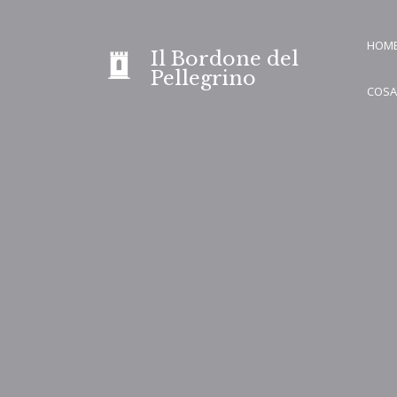
Skip
to
HOM
Il Bordone del
content
Pellegrino
COSA