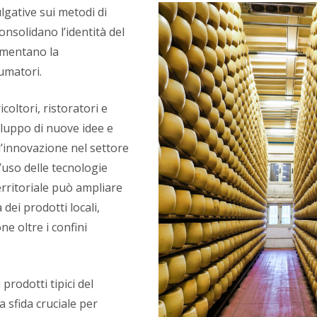
ulgative sui metodi di
onsolidano l’identità del
umentano la
umatori.
coltori, ristoratori e
viluppo di nuove idee e
l’innovazione nel settore
’uso delle tecnologie
erritoriale può ampliare
tà dei prodotti locali,
ne oltre i confini
prodotti tipici del
 sfida cruciale per