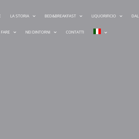
E
LA STORIA
BED&BREAKFAST
LIQUORIFICIO
DAL
 FARE
NEI DINTORNI
CONTATTI