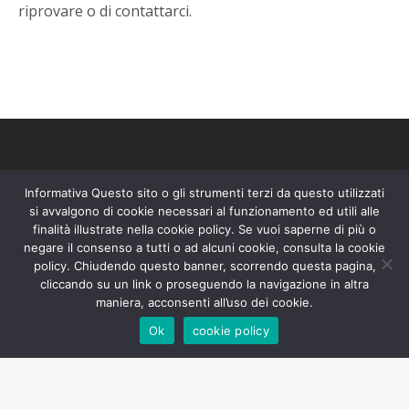
riprovare o di contattarci.
Informativa Questo sito o gli strumenti terzi da questo utilizzati
HOME
LA STORIA
BED&BREAKFAST
si avvalgono di cookie necessari al funzionamento ed utili alle
finalità illustrate nella cookie policy. Se vuoi saperne di più o
LIQUORIFICIO
DAL CAMPO E DALL’ORTO
COSA FARE
negare il consenso a tutti o ad alcuni cookie, consulta la cookie
policy. Chiudendo questo banner, scorrendo questa pagina,
NEI DINTORNI
CONTATTI
cliccando su un link o proseguendo la navigazione in altra
maniera, acconsenti all’uso dei cookie.
Ok
cookie policy
Facebook
Instagram
Tripadvisor