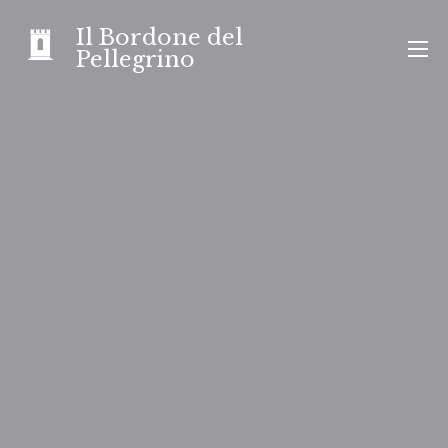
Skip
Il Bordone del
to
Pellegrino
content