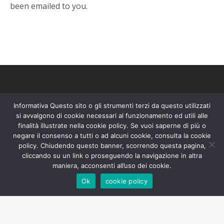
been emailed to you.
Informativa Questo sito o gli strumenti terzi da questo utilizzati
HOME
LA STORIA
BED&BREAKFAST
si avvalgono di cookie necessari al funzionamento ed utili alle
finalità illustrate nella cookie policy. Se vuoi saperne di più o
LIQUORIFICIO
DAL CAMPO E DALL’ORTO
COSA FARE
negare il consenso a tutti o ad alcuni cookie, consulta la cookie
policy. Chiudendo questo banner, scorrendo questa pagina,
NEI DINTORNI
CONTATTI
cliccando su un link o proseguendo la navigazione in altra
maniera, acconsenti all’uso dei cookie.
Ok
cookie policy
Facebook
Instagram
Tripadvisor