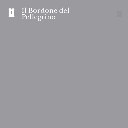
Skip
Il Bordone del
to
Pellegrino
content