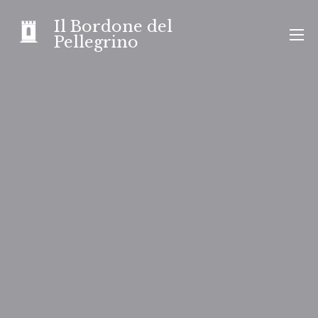
Skip
Il Bordone del
to
Pellegrino
content