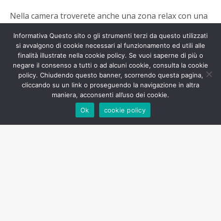
Nella camera troverete anche una zona relax con una
piccola scrivania, ideale per scrivere il vostro diario di
Informativa Questo sito o gli strumenti terzi da questo utilizzati
viaggio o pianificare la prossima tappa della vostra
si avvalgono di cookie necessari al funzionamento ed utili alle
finalità illustrate nella cookie policy. Se vuoi saperne di più o
avventura.
negare il consenso a tutti o ad alcuni cookie, consulta la cookie
policy. Chiudendo questo banner, scorrendo questa pagina,
cliccando su un link o proseguendo la navigazione in altra
maniera, acconsenti all’uso dei cookie.
Ok
cookie policy